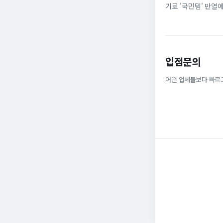
기로 '국민템' 반열
넓은 발볼과 부드러운
입점문의
어떤 업체들보다 빠르