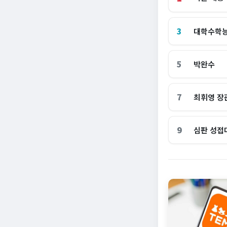
3
대학수학
5
박완수
7
최휘영 장
9
심판 성접