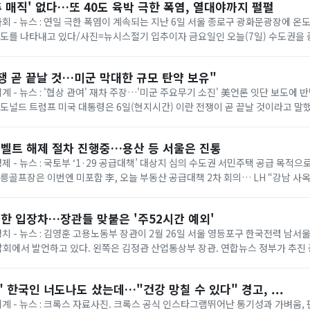
추 매직' 없다…또 40도 육박 극한 폭염, 열대야까지 펄펄
 사회 - 뉴스 : 연일 극한 폭염이 계속되는 지난 6일 서울 종로구 광화문광장에 
온도를 나타내고 있다/사진=뉴시스절기 입추이자 금요일인 오늘(7일) 수도권을
다. 기상청에 따르면 이날은 ...
쟁 곧 끝날 것…미군 막대한 규모 탄약 보유"
세계 - 뉴스 : '협상 관여' 재차 주장…'미군 주요무기 소진' 美언론 잇단 보도에
= 도널드 트럼프 미국 대통령은 6일(현지시간) 이란 전쟁이 곧 끝날 것이라고 말
명령 서명식에서 취재진과...
벨트 해제 절차 진행중…용산 등 서울은 진통
경제 - 뉴스 : 국토부 ‘1·29 공급대책’ 대상지 심의 수도권 서민주택 공급 목적
태릉골프장은 이번엔 미포함 李, 오늘 부동산 공급대책 2차 회의… LH “강남 사
 등 올해 1·...
한 입장차…장관들 맞붙은 '주52시간 예외'
 정치 - 뉴스 : 김영훈 고용노동부 장관이 2월 26일 서울 영등포구 한국전력 남
회에서 발언하고 있다. 왼쪽은 김정관 산업통상부 장관. 연합뉴스 정부가 추진
상한 ‘주 52시간제 특례’가 정...
 한국인 너도나도 샀는데…"건강 망칠 수 있다" 경고, ...
 세계 - 뉴스 : 크록스 자료사진. 크록스 공식 인스타그램뛰어난 통기성과 가벼움,