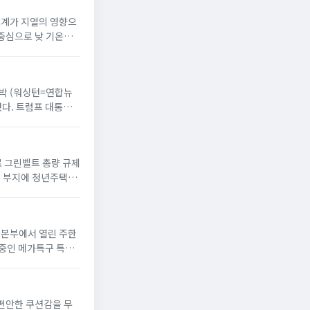
온도계가 지열의 영향으
 중심으로 낮 기온이
 반박 (워싱턴=연합뉴
했다. 트럼프 대통령
으로 그린벨트 총량 규제
옥 부지에 청년주택”
서울본부에서 열린 주한
 중인 메가특구 특별
 편안한 쿠션감을 무