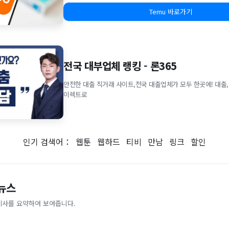
Temu 바로가기
전국 대부업체 랭킹 - 론365
안전한 대출 직거래 사이트,전국 대출업체가 모두 한곳에! 대출,
이렉트로
인기 검색어：
웹툰
웹하드
티비
만남
링크
할인
 뉴스
기사를 요약하여 보여줍니다.