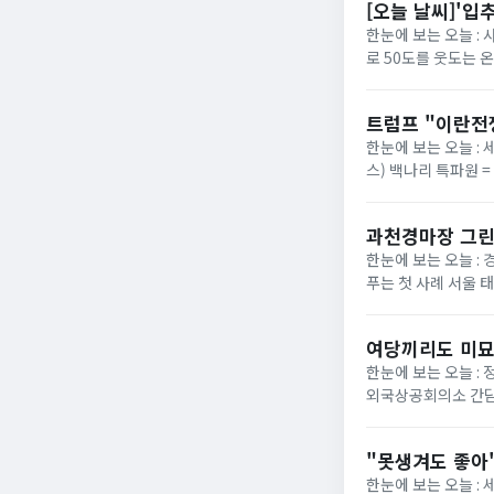
[오늘 날씨]'입
한눈에 보는 오늘 :
로 50도를 웃도는 
40도에 육박할 전망이
트럼프 "이란전
한눈에 보는 오늘 : 
스) 백나리 특파원 
은 이날 백악관 행정
과천경마장 그린
한눈에 보는 오늘 : 
푸는 첫 사례 서울 
정부가 경기 과천 경마장
여당끼리도 미묘
한눈에 보는 오늘 :
외국상공회의소 간담
법의 핵심 쟁점으로 부
"못생겨도 좋아"
한눈에 보는 오늘 :