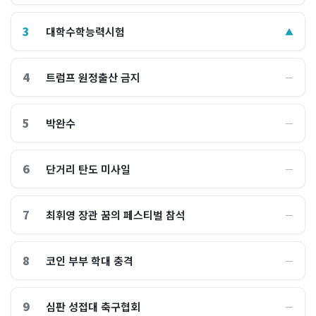
3
대학수학능력시험
▲
4
트럼프 원정출산 금지
―
5
박완수
―
6
단거리 탄도 미사일
―
7
최휘영 장관 꿈의 페스티벌 참석
―
8
코인 부부 학대 충격
―
9
심판 성접대 축구협회
―