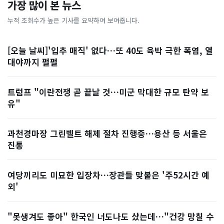
가장 많이 본 뉴스
누적 조회수가 높은 기사를 요약하여 보여줍니다.
[오늘 날씨]'입추 매직' 없다…또 40도 육박 극한 폭염, 열
대야까지 펄펄
트럼프 "이란전쟁 곧 끝날 것…미군 막대한 규모 탄약 보
유"
과천경마장 그린벨트 해제 절차 진행중…용산 등 서울은
진통
여당끼리도 미묘한 입장차…장관들 맞붙은 '주52시간 예
외'
"못생겨도 좋아" 한국인 너도나도 샀는데…"건강 망칠 수