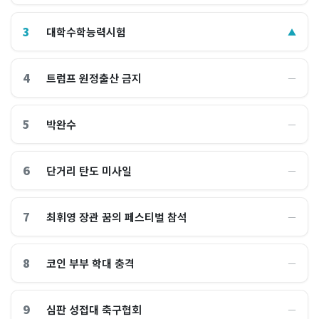
3
대학수학능력시험
▲
4
트럼프 원정출산 금지
―
5
박완수
―
6
단거리 탄도 미사일
―
7
최휘영 장관 꿈의 페스티벌 참석
―
8
코인 부부 학대 충격
―
9
심판 성접대 축구협회
―