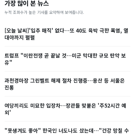
가장 많이 본 뉴스
누적 조회수가 높은 기사를 요약하여 보여줍니다.
[오늘 날씨]'입추 매직' 없다…또 40도 육박 극한 폭염, 열
대야까지 펄펄
트럼프 "이란전쟁 곧 끝날 것…미군 막대한 규모 탄약 보
유"
과천경마장 그린벨트 해제 절차 진행중…용산 등 서울은
진통
여당끼리도 미묘한 입장차…장관들 맞붙은 '주52시간 예
외'
"못생겨도 좋아" 한국인 너도나도 샀는데…"건강 망칠 수