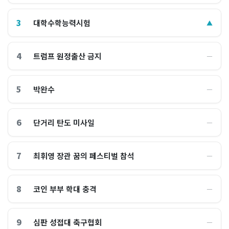
3
대학수학능력시험
▲
4
트럼프 원정출산 금지
―
5
박완수
―
6
단거리 탄도 미사일
―
7
최휘영 장관 꿈의 페스티벌 참석
―
8
코인 부부 학대 충격
―
9
심판 성접대 축구협회
―