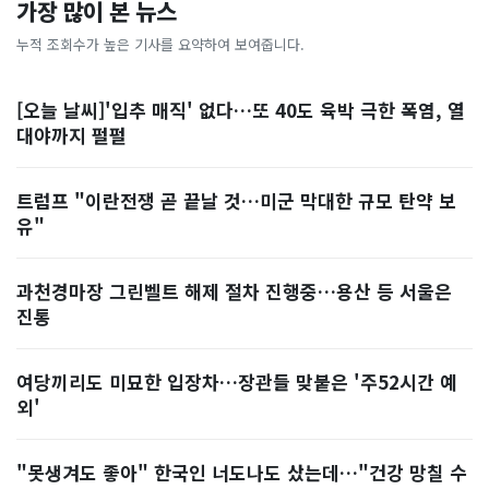
가장 많이 본 뉴스
누적 조회수가 높은 기사를 요약하여 보여줍니다.
[오늘 날씨]'입추 매직' 없다…또 40도 육박 극한 폭염, 열
대야까지 펄펄
트럼프 "이란전쟁 곧 끝날 것…미군 막대한 규모 탄약 보
유"
과천경마장 그린벨트 해제 절차 진행중…용산 등 서울은
진통
여당끼리도 미묘한 입장차…장관들 맞붙은 '주52시간 예
외'
"못생겨도 좋아" 한국인 너도나도 샀는데…"건강 망칠 수